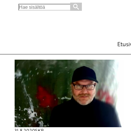
Search
for:
Etusi
31.8.2020
SKP