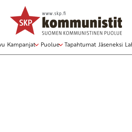
Avainsana
kansallismielisyys
vu
Kampanjat
Puolue
Tapahtumat
Jäseneksi
La