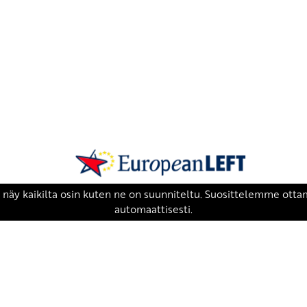
SKP on Euroopan Vasemmistopuolueen j
european-left.org
european-left.org/manifesto/
Copyright 2026 © SKP
|
Tietosuojaseloste