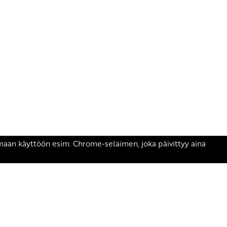
äsen.