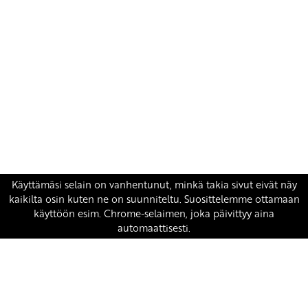
Yhteystiedot
SKP:n toimisto
Osoite: Viljatie 4 B 3. kerros, 00700 Helsinki
Puh: 045 7834 1346
Sähköposti:
skp
@skp.fi
SKP on Euroopan Vasemmistopuolueen jäsen.
european-left.org
european-left.org/manifesto/