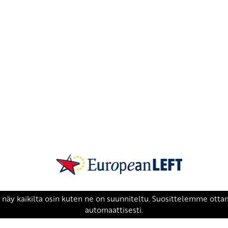
SKP on Euroopan Vasemmistopuolueen j
european-left.org
european-left.org/manifesto/