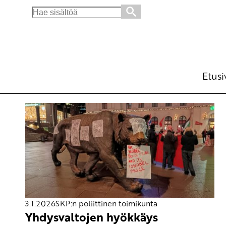
Search
for:
Etusi
3.1.2026
SKP:n poliittinen toimikunta
Yhdysvaltojen hyökkäys