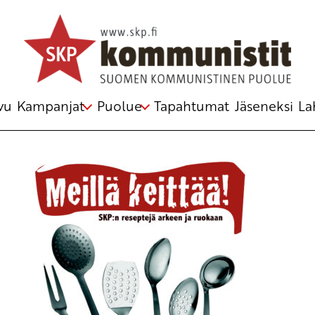
Avainsana
kannanotto
vu
Kampanjat
Puolue
Tapahtumat
Jäseneksi
La