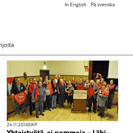
In English
På svenska
hjoita
24.11.2016
SKP
Yhteistyötä, ei pommeja – Lähi-