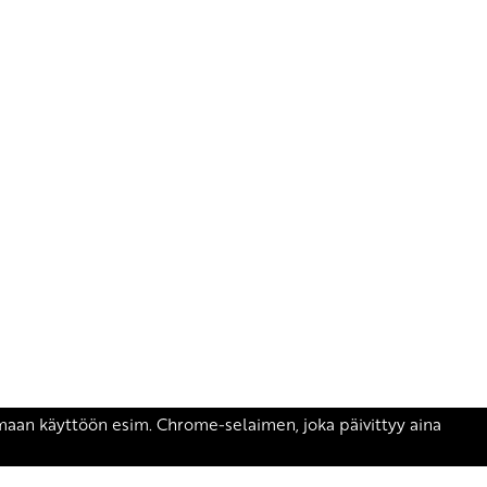
äsen.