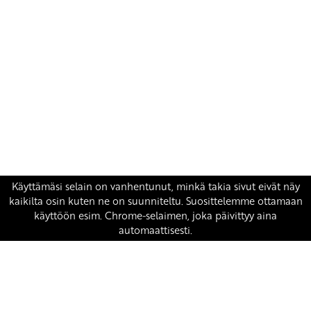
Yhteystiedot
SKP:n toimisto
Osoite: Viljatie 4 B 3. kerros, 00700 Helsinki
Puh: 045 7834 1346
Sähköposti:
skp
@skp.fi
SKP on Euroopan Vasemmistopuolueen jäsen.
european-left.org
european-left.org/manifesto/