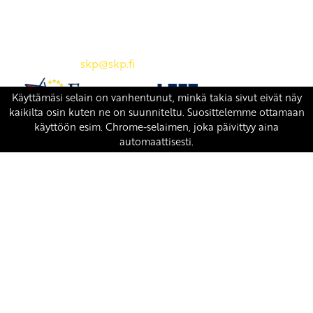
SKP:n toimisto
Osoite: Viljatie 4 B 3. kerros, 00700 Helsinki
Puh: 045 7834 1346
Sähköposti:
skp
@skp.fi
SKP on Euroopan Vasemmistopuolueen jäsen.
european-left.org
european-left.org/manifesto/
Copyright 2026 © SKP
|
Tietosuojaseloste