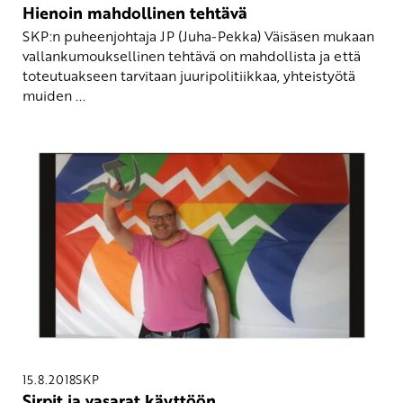
Hienoin mahdollinen tehtävä
SKP:n puheenjohtaja JP (Juha-Pekka) Väisäsen mukaan
vallankumouksellinen tehtävä on mahdollista ja että
toteutuakseen tarvitaan juuripolitiikkaa, yhteistyötä
muiden ...
15.8.2018
SKP
Sirpit ja vasarat käyttöön