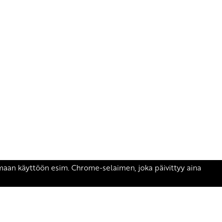
äsen.