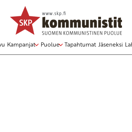
Avainsana
Juha Sipilä
vu
Kampanjat
Puolue
Tapahtumat
Jäseneksi
La