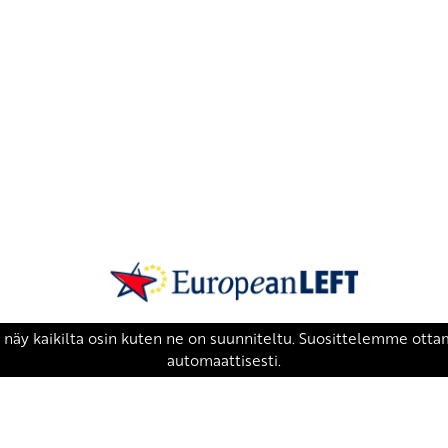
SKP on Euroopan Vasemmistopuolueen j
european-left.org
european-left.org/manifesto/