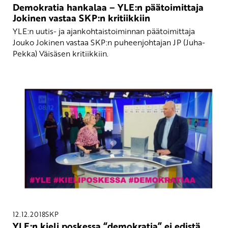
Demokratia hankalaa – YLE:n päätoimittaja
Jokinen vastaa SKP:n kritiikkiin
YLE:n uutis- ja ajankohtaistoiminnan päätoimittaja
Jouko Jokinen vastaa SKP:n puheenjohtajan JP (Juha-
Pekka) Väisäsen kritiikkiin.
12.12.2018
SKP
YLE:n kieli poskessa “demokratia” ei edistä