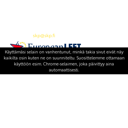
Yhteystiedot
SKP:n toimisto
Osoite: Viljatie 4 B 3. kerros, 00700 Helsinki
Puh: 045 7834 1346
Sähköposti:
skp
@skp.fi
SKP on Euroopan Vasemmistopuolueen jäsen.
european-left.org
european-left.org/manifesto/
Copyright 2026 © SKP
|
Tietosuojaseloste