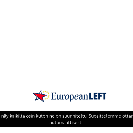
SKP on Euroopan Vasemmistopuolueen j
european-left.org
european-left.org/manifesto/