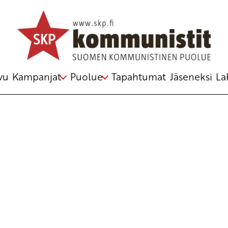
Avainsana
joukkotuhoaseet
vu
Kampanjat
Puolue
Tapahtumat
Jäseneksi
La