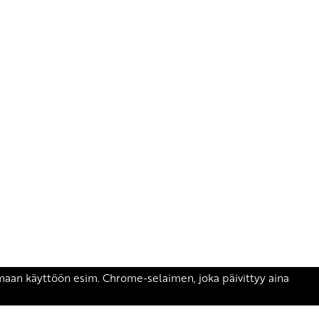
äsen.