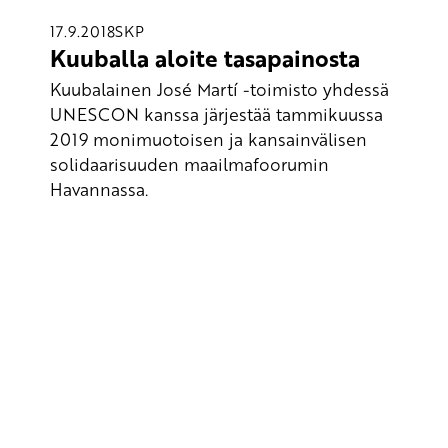
17.9.2018
SKP
Kuuballa aloite tasapainosta
Kuubalainen José Martí -toimisto yhdessä
UNESCON kanssa järjestää tammikuussa
2019 monimuotoisen ja kansainvälisen
solidaarisuuden maailmafoorumin
Havannassa.