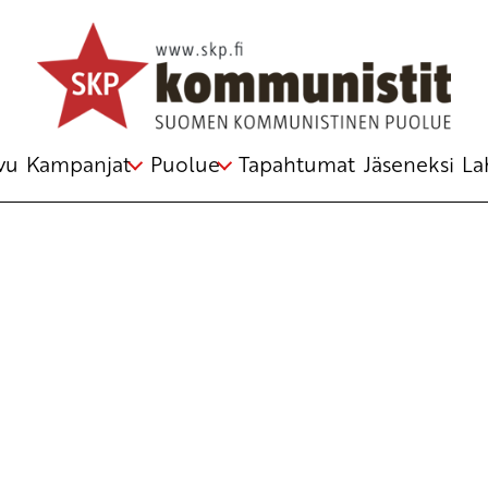
Avainsana
José Martí
vu
Kampanjat
Puolue
Tapahtumat
Jäseneksi
La