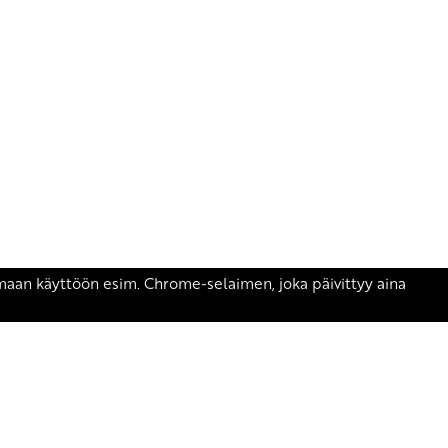
äsen.