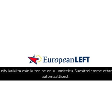
SKP on Euroopan Vasemmistopuolueen j
european-left.org
european-left.org/manifesto/
Copyright 2026 © SKP
|
Tietosuojaseloste