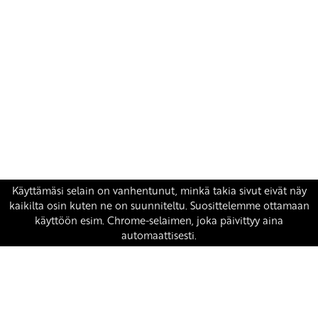
Yhteystiedot
SKP:n toimisto
Osoite: Viljatie 4 B 3. kerros, 00700 Helsinki
Puh: 045 7834 1346
Sähköposti:
skp
@skp.fi
SKP on Euroopan Vasemmistopuolueen jäsen.
european-left.org
european-left.org/manifesto/