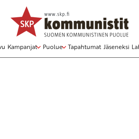
Avainsana
Jean-Claude Juncker
vu
Kampanjat
Puolue
Tapahtumat
Jäseneksi
La