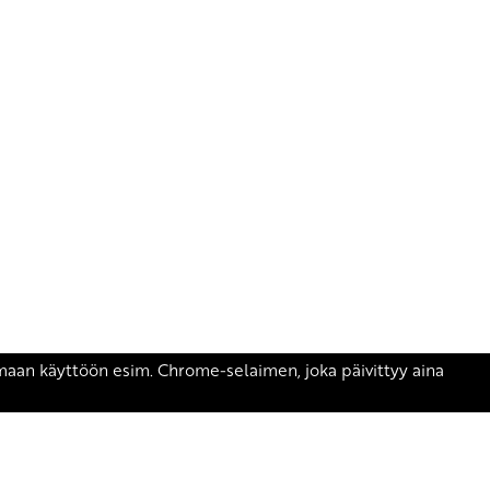
äsen.