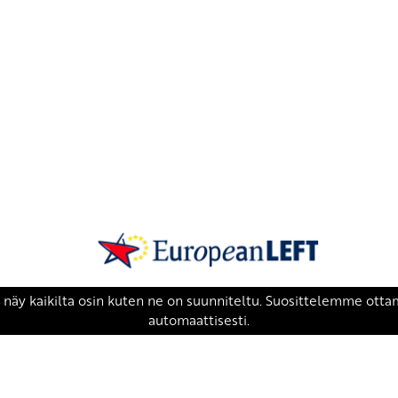
SKP on Euroopan Vasemmistopuolueen j
european-left.org
european-left.org/manifesto/