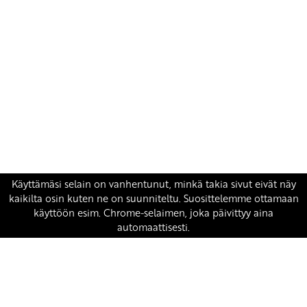
Yhteystiedot
SKP:n toimisto
Osoite: Viljatie 4 B 3. kerros, 00700 Helsinki
Puh: 045 7834 1346
Sähköposti:
skp
@skp.fi
SKP on Euroopan Vasemmistopuolueen jäsen.
european-left.org
european-left.org/manifesto/