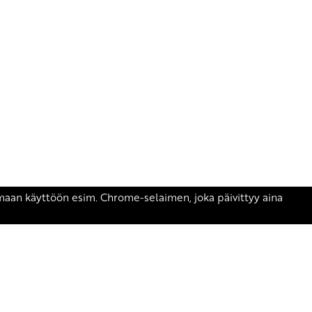
äsen.