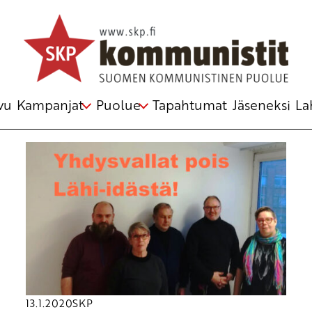
Avainsana
Irak
vu
Kampanjat
Puolue
Tapahtumat
Jäseneksi
La
13.1.2020
SKP