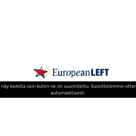
SKP on Euroopan Vasemmistopuolueen j
european-left.org
european-left.org/manifesto/
Copyright 2026 © SKP
|
Tietosuojaseloste