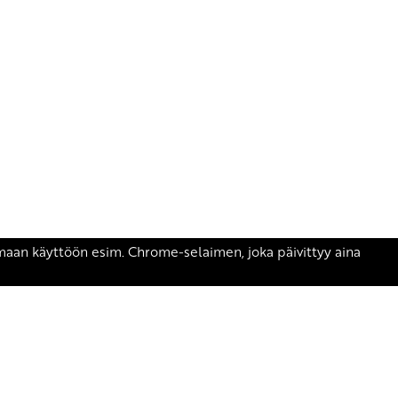
äsen.