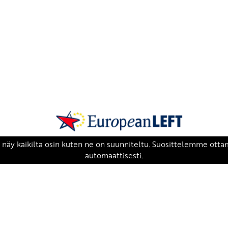
SKP on Euroopan Vasemmistopuolueen j
european-left.org
european-left.org/manifesto/
Copyright 2026 © SKP
|
Tietosuojaseloste