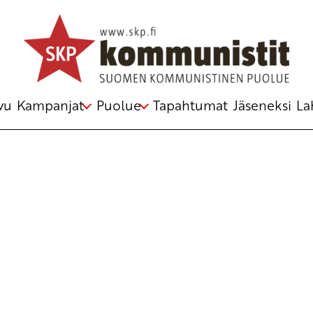
Avainsana
internationaali
vu
Kampanjat
Puolue
Tapahtumat
Jäseneksi
La