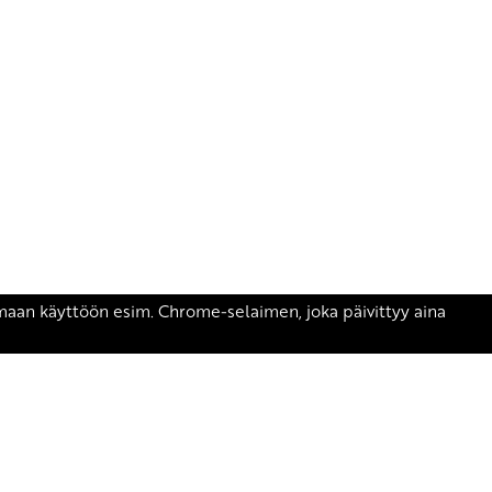
äsen.