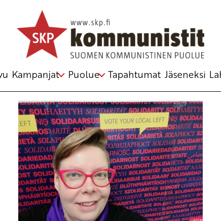
Avainsana
imperialism
vu
Kampanjat
Puolue
Tapahtumat
Jäseneksi
La