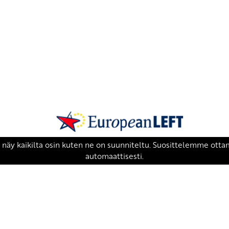
SKP on Euroopan Vasemmistopuolueen j
european-left.org
european-left.org/manifesto/
Copyright 2026 © SKP
|
Tietosuojaseloste