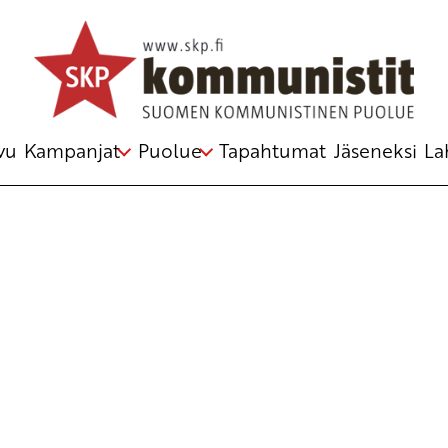
Avainsana
identiteetti
vu
Kampanjat
Puolue
Tapahtumat
Jäseneksi
La