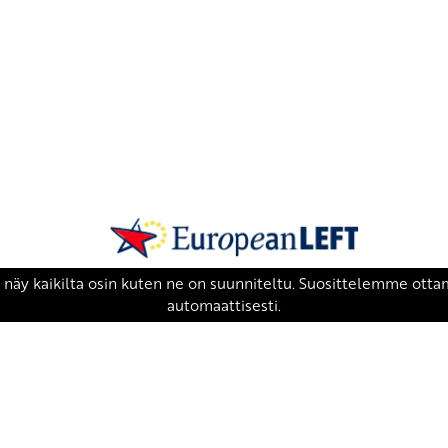
SKP on Euroopan Vasemmistopuolueen j
european-left.org
european-left.org/manifesto/
Copyright 2026 © SKP
|
Tietosuojaseloste