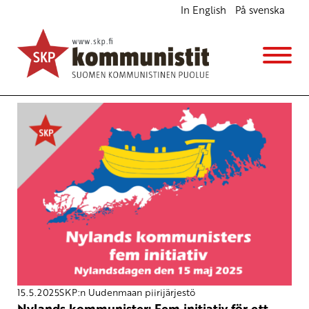
In English
På svenska
Avainsana
hyrestak
15.5.2025
SKP:n Uudenmaan piirijärjestö
Nylands kommunister: Fem initiativ för ett