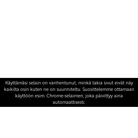
Yhteystiedot
SKP:n toimisto
Osoite: Viljatie 4 B 3. kerros, 00700 Helsinki
Puh: 045 7834 1346
Sähköposti:
skp
@skp.fi
SKP on Euroopan Vasemmistopuolueen jäsen.
european-left.org
european-left.org/manifesto/