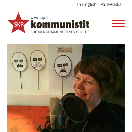
In English
På svenska
Avainsana
HX