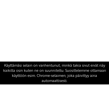
Yhteystiedot
SKP:n toimisto
Osoite: Viljatie 4 B 3. kerros, 00700 Helsinki
Puh: 045 7834 1346
Sähköposti:
skp
@skp.fi
SKP on Euroopan Vasemmistopuolueen jäsen.
european-left.org
european-left.org/manifesto/