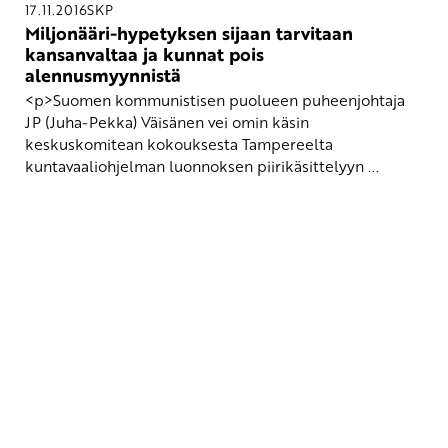
17.11.2016
SKP
Miljonääri-hypetyksen sijaan tarvitaan
kansanvaltaa ja kunnat pois
alennusmyynnistä
<p>Suomen kommunistisen puolueen puheenjohtaja
JP (Juha-Pekka) Väisänen vei omin käsin
keskuskomitean kokouksesta Tampereelta
kuntavaaliohjelman luonnoksen piirikäsittelyyn ...