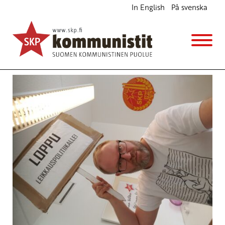
In English
På svenska
Avainsana
huutokauppa