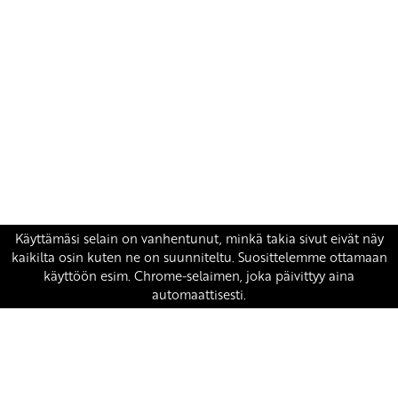
Yhteystiedot
SKP:n toimisto
Osoite: Viljatie 4 B 3. kerros, 00700 Helsinki
Puh: 045 7834 1346
Sähköposti:
skp
@skp.fi
SKP on Euroopan Vasemmistopuolueen jäsen.
european-left.org
european-left.org/manifesto/