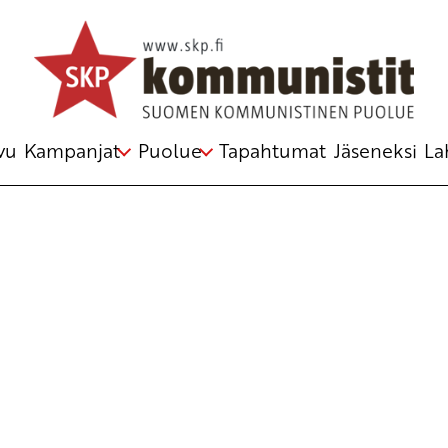
Avainsana
huumausaineet
vu
Kampanjat
Puolue
Tapahtumat
Jäseneksi
La