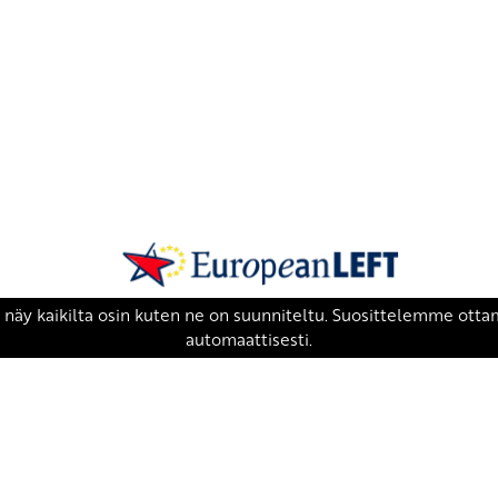
SKP on Euroopan Vasemmistopuolueen j
european-left.org
european-left.org/manifesto/
Copyright 2026 © SKP
|
Tietosuojaseloste