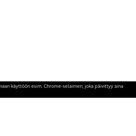
äsen.