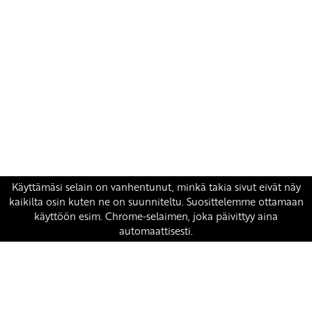
Yhteystiedot
SKP:n toimisto
Osoite: Viljatie 4 B 3. kerros, 00700 Helsinki
Puh: 045 7834 1346
Sähköposti:
skp
@skp.fi
SKP on Euroopan Vasemmistopuolueen jäsen.
european-left.org
european-left.org/manifesto/