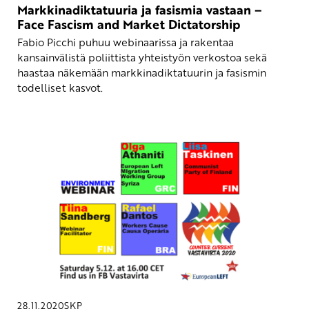
Markkinadiktatuuria ja fasismia vastaan –
Face Fascism and Market Dictatorship
Fabio Picchi puhuu webinaarissa ja rakentaa
kansainvälistä poliittista yhteistyön verkostoa sekä
haastaa näkemään markkinadiktatuurin ja fasismin
todelliset kasvot.
28.11.2020
SKP