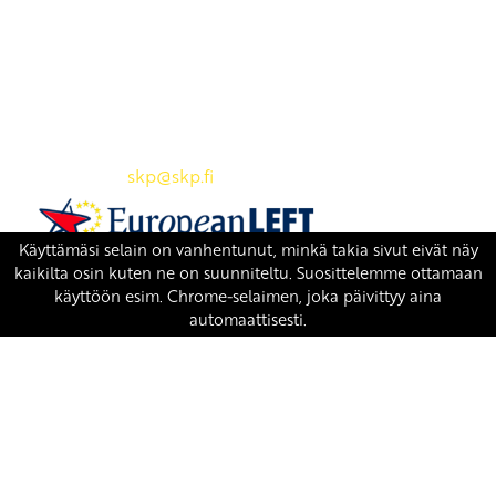
Yhteystiedot
SKP:n toimisto
Osoite: Viljatie 4 B 3. kerros, 00700 Helsinki
Puh: 045 7834 1346
Sähköposti:
skp
@skp.fi
SKP on Euroopan Vasemmistopuolueen jäsen.
european-left.org
european-left.org/manifesto/
Copyright 2026 © SKP
|
Tietosuojaseloste