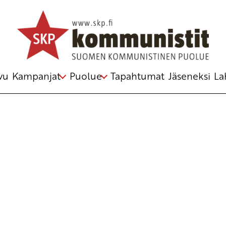
Avainsana
hintakatto
vu
Kampanjat
Puolue
Tapahtumat
Jäseneksi
La