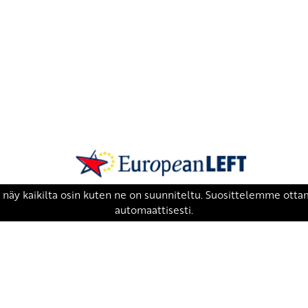
SKP on Euroopan Vasemmistopuolueen j
european-left.org
european-left.org/manifesto/
Copyright 2026 © SKP
|
Tietosuojaseloste