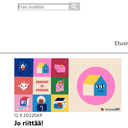
Search
for:
Etusi
12.9.2022
SKP
Jo riittää!