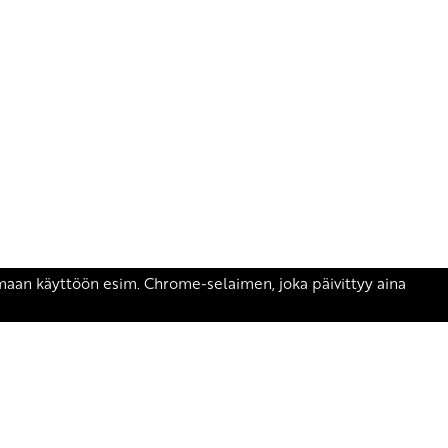
äsen.