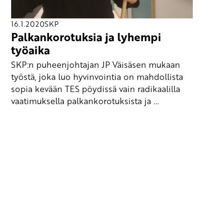
16.1.2020
SKP
Palkankorotuksia ja lyhempi
työaika
SKP:n puheenjohtajan JP Väisäsen mukaan
työstä, joka luo hyvinvointia on mahdollista
sopia kevään TES pöydissä vain radikaalilla
vaatimuksella palkankorotuksista ja ...