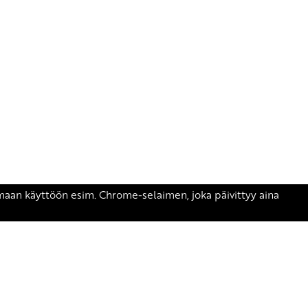
äsen.