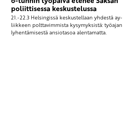
6-tunnin työpäivä etenee Saksan
poliittisessa keskustelussa
21.-22.3 Helsingissä keskustellaan yhdestä ay-
liikkeen polttavimmista kysymyksistä: työajan
lyhentämisestä ansiotasoa alentamatta.