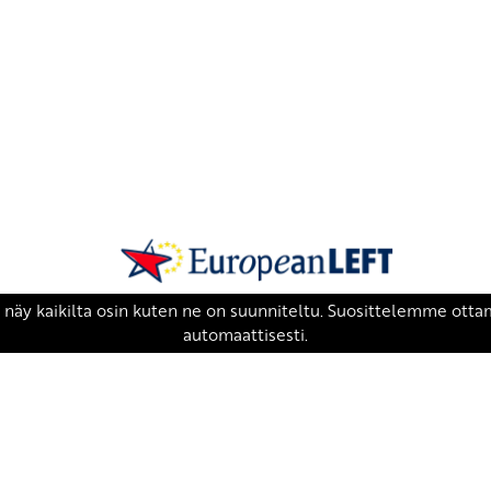
SKP on Euroopan Vasemmistopuolueen j
european-left.org
european-left.org/manifesto/
Copyright 2026 © SKP
|
Tietosuojaseloste