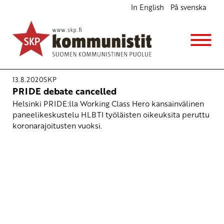
In English
På svenska
Avainsana
Helsinki Pride 2020
13.8.2020
SKP
PRIDE debate cancelled
Helsinki PRIDE:lla Working Class Hero kansainvälinen
paneelikeskustelu HLBTI työläisten oikeuksita peruttu
koronarajoitusten vuoksi.