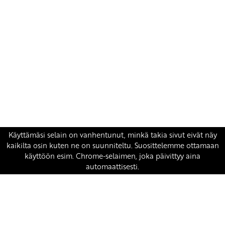
Yhteystiedot
SKP:n toimisto
Osoite: Viljatie 4 B 3. kerros, 00700 Helsinki
Puh: 045 7834 1346
Sähköposti:
skp
@skp.fi
SKP on Euroopan Vasemmistopuolueen jäsen.
european-left.org
european-left.org/manifesto/