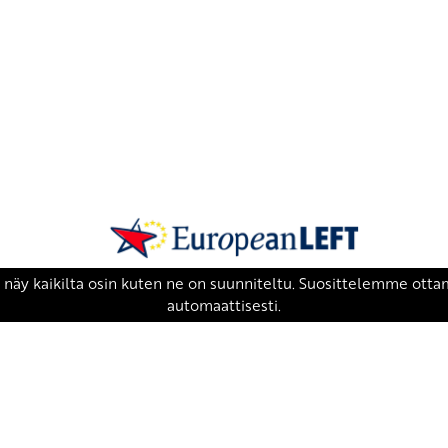
SKP on Euroopan Vasemmistopuolueen j
european-left.org
european-left.org/manifesto/
Copyright 2026 © SKP
|
Tietosuojaseloste