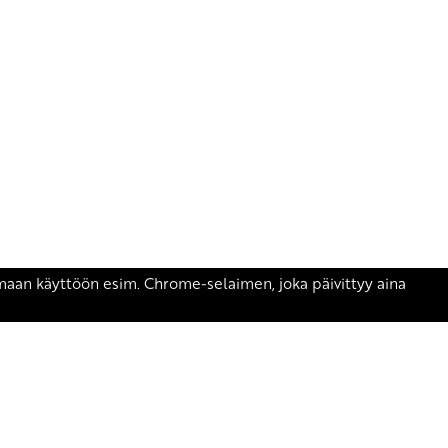
äsen.