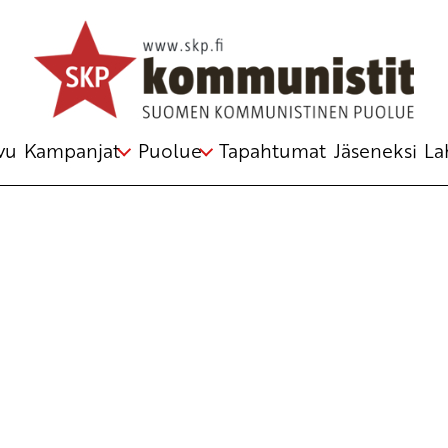
Avainsana
Helsinki Pride 2018
vu
Kampanjat
Puolue
Tapahtumat
Jäseneksi
La