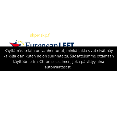
Yhteystiedot
SKP:n toimisto
Osoite: Viljatie 4 B 3. kerros, 00700 Helsinki
Puh: 045 7834 1346
Sähköposti:
skp
@skp.fi
SKP on Euroopan Vasemmistopuolueen jäsen.
european-left.org
european-left.org/manifesto/
Copyright 2026 © SKP
|
Tietosuojaseloste