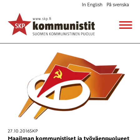
In English
På svenska
Avainsana
Hanoi
27.10.2016
SKP
Maailman kommunistiset ja työväenpuolueet