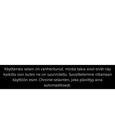
Yhteystiedot
SKP:n toimisto
Osoite: Viljatie 4 B 3. kerros, 00700 Helsinki
Puh: 045 7834 1346
Sähköposti:
skp
@skp.fi
SKP on Euroopan Vasemmistopuolueen jäsen.
european-left.org
european-left.org/manifesto/