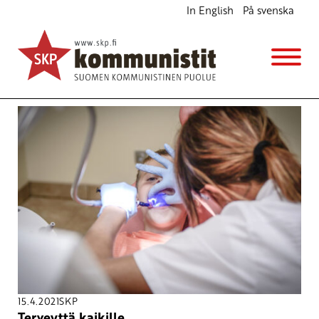
In English
På svenska
Avainsana
hammashoito
15.4.2021
SKP
Terveyttä kaikille