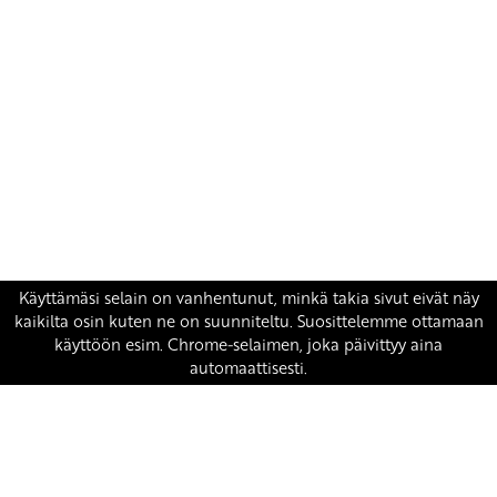
Yhteystiedot
SKP:n toimisto
Osoite: Viljatie 4 B 3. kerros, 00700 Helsinki
Puh: 045 7834 1346
Sähköposti:
skp
@skp.fi
SKP on Euroopan Vasemmistopuolueen jäsen.
european-left.org
european-left.org/manifesto/