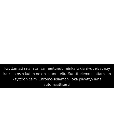
Yhteystiedot
SKP:n toimisto
Osoite: Viljatie 4 B 3. kerros, 00700 Helsinki
Puh: 045 7834 1346
Sähköposti:
skp
@skp.fi
SKP on Euroopan Vasemmistopuolueen jäsen.
european-left.org
european-left.org/manifesto/