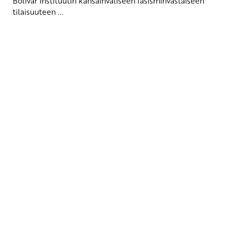
Bolívar Instituutin kansainväliseen fasisminvastaiseen
tilaisuuteen ...