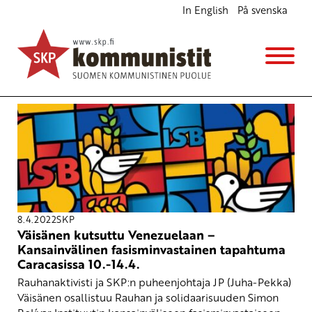
In English
På svenska
Avainsana
Fasisminvastainen työ
8.4.2022
SKP
Väisänen kutsuttu Venezuelaan –
Kansainvälinen fasisminvastainen tapahtuma
Caracasissa 10.-14.4.
Rauhanaktivisti ja SKP:n puheenjohtaja JP (Juha-Pekka)
Väisänen osallistuu Rauhan ja solidaarisuuden Simon