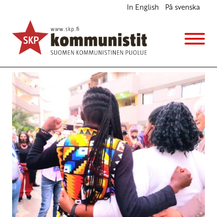
In English
På svenska
Avainsana
fasismia vastaan