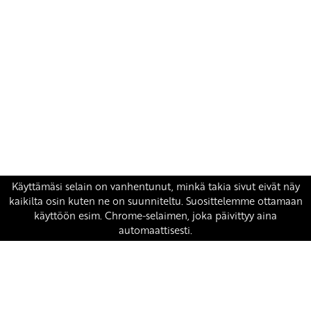
Yhteystiedot
SKP:n toimisto
Osoite: Viljatie 4 B 3. kerros, 00700 Helsinki
Puh: 045 7834 1346
Sähköposti:
skp
@skp.fi
SKP on Euroopan Vasemmistopuolueen jäsen.
european-left.org
european-left.org/manifesto/