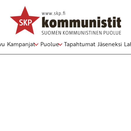
Avainsana
Farc
vu
Kampanjat
Puolue
Tapahtumat
Jäseneksi
La