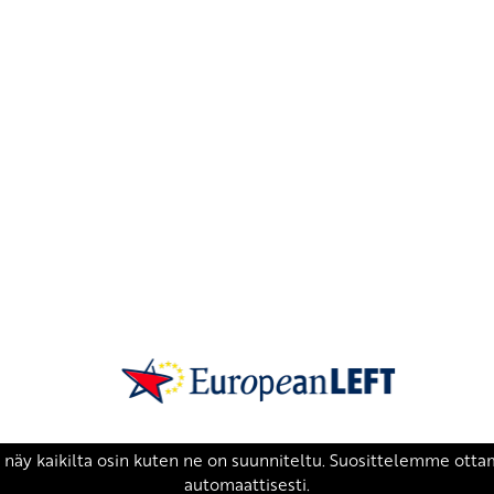
SKP on Euroopan Vasemmistopuolueen j
european-left.org