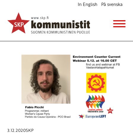
In English
På svenska
Avainsana
Far Right
3.12.2020
SKP