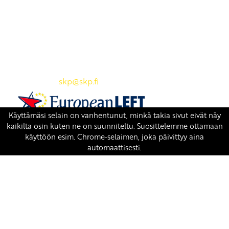
Yhteystiedot
SKP:n toimisto
Osoite: Viljatie 4 B 3. kerros, 00700 Helsinki
Puh: 045 7834 1346
Sähköposti:
skp
@skp.fi
SKP on Euroopan Vasemmistopuolueen jäsen.
european-left.org
european-left.org/manifesto/
Copyright 2026 © SKP
|
Tietosuojaseloste