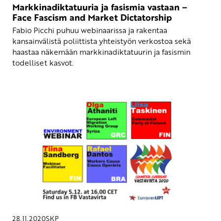
Markkinadiktatuuria ja fasismia vastaan –
Face Fascism and Market Dictatorship
Fabio Picchi puhuu webinaarissa ja rakentaa
kansainvälistä poliittista yhteistyön verkostoa sekä
haastaa näkemään markkinadiktatuurin ja fasismin
todelliset kasvot.
28.11.2020
SKP