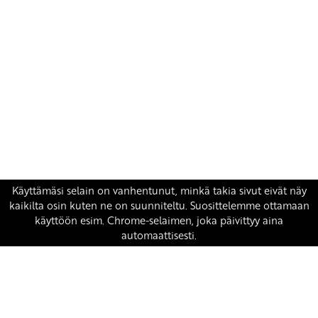
Yhteystiedot
SKP:n toimisto
Osoite: Viljatie 4 B 3. kerros, 00700 Helsinki
Puh: 045 7834 1346
Sähköposti:
skp
@skp.fi
SKP on Euroopan Vasemmistopuolueen jäsen.
european-left.org
european-left.org/manifesto/