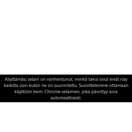
Yhteystiedot
SKP:n toimisto
Osoite: Viljatie 4 B 3. kerros, 00700 Helsinki
Puh: 045 7834 1346
Sähköposti:
skp
@skp.fi
SKP on Euroopan Vasemmistopuolueen jäsen.
european-left.org
european-left.org/manifesto/