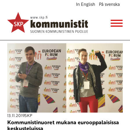
In English
På svenska
Avainsana
Eurooppalainen foorumi
13.11.2019
SKP
Kommunistinuoret mukana eurooppalaisissa
keskusteluissa