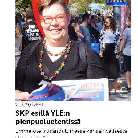
21.5.2019
SKP
SKP esillä YLE:n
pienpuoluetentissä
Emme ole irtisanoutumassa kansainvälisestä