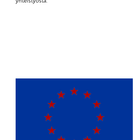
yhteistyöstä.