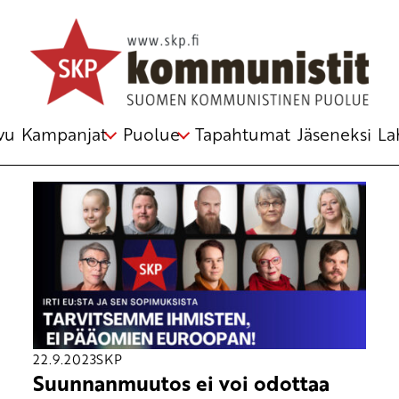
Avainsana
EU-vaalit
vu
Kampanjat
Puolue
Tapahtumat
Jäseneksi
La
22.9.2023
SKP
Suunnanmuutos ei voi odottaa