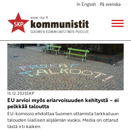
In English
På svenska
Avainsana
Eu-komissio
15.12.2025
SKP
EU arvioi myös eriarvoisuuden kehitystä – ei
pelkkää taloutta
EU-komissio ehdottaa Suomen ottamista tarkkailuun
talouden liiallisen alijäämän vuoksi. Media on ottanut
tästä irti kaiken.