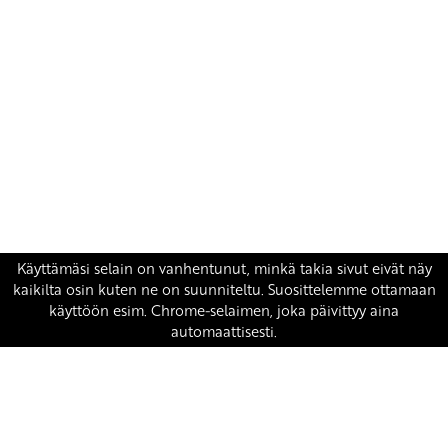
Yhteystiedot
SKP:n toimisto
Osoite: Viljatie 4 B 3. kerros, 00700 Helsinki
Puh: 045 7834 1346
Sähköposti:
skp
@skp.fi
SKP on Euroopan Vasemmistopuolueen jäsen.
european-left.org
european-left.org/manifesto/