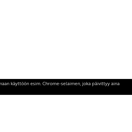
äsen.