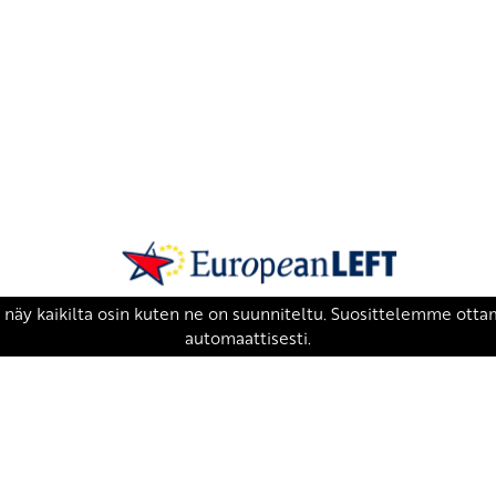
SKP on Euroopan Vasemmistopuolueen j
european-left.org
european-left.org/manifesto/
Copyright 2026 © SKP
|
Tietosuojaseloste