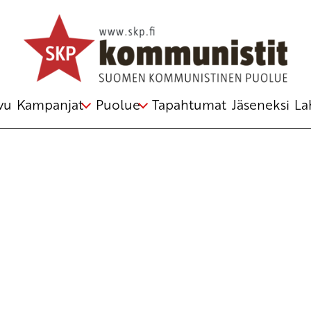
Avainsana
Environement
vu
Kampanjat
Puolue
Tapahtumat
Jäseneksi
La