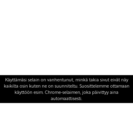
Yhteystiedot
SKP:n toimisto
Osoite: Viljatie 4 B 3. kerros, 00700 Helsinki
Puh: 045 7834 1346
Sähköposti:
skp
@skp.fi
SKP on Euroopan Vasemmistopuolueen jäsen.
european-left.org
european-left.org/manifesto/