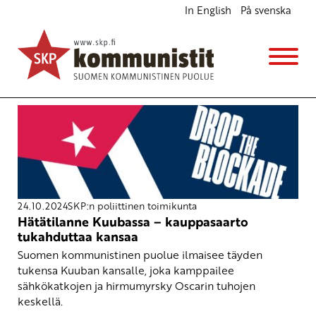
In English
På svenska
Avainsana
energiakriisi
24.10.2024
SKP:n poliittinen toimikunta
Hätätilanne Kuubassa – kauppasaarto
tukahduttaa kansaa
Suomen kommunistinen puolue ilmaisee täyden
tukensa Kuuban kansalle, joka kamppailee
sähkökatkojen ja hirmumyrsky Oscarin tuhojen
keskellä.