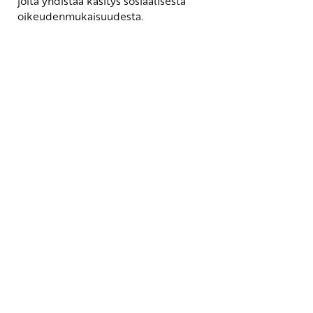
joita yhdistää käsitys sosiaalisesta
oikeudenmukaisuudesta.