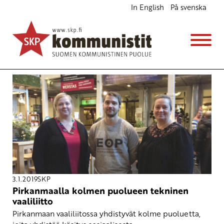
In English
På svenska
Avainsana
Eläinoikeuspuolue
3.1.2019
SKP
Pirkanmaalla kolmen puolueen tekninen
vaaliliitto
Pirkanmaan vaaliliitossa yhdistyvät kolme puoluetta,