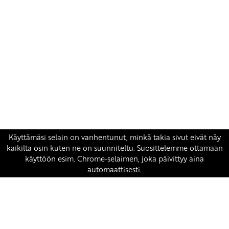
Yhteystiedot
SKP:n toimisto
Osoite: Viljatie 4 B 3. kerros, 00700 Helsinki
Puh: 045 7834 1346
Sähköposti:
skp
@skp.fi
SKP on Euroopan Vasemmistopuolueen jäsen.
european-left.org
european-left.org/manifesto/