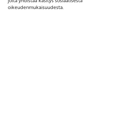
joita yhdistää käsitys sosiaalisesta
oikeudenmukaisuudesta.