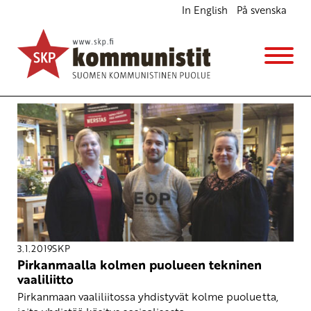
In English
På svenska
Avainsana
eläinoikeudet
3.1.2019
SKP
Pirkanmaalla kolmen puolueen tekninen
vaaliliitto
Pirkanmaan vaaliliitossa yhdistyvät kolme puoluetta,