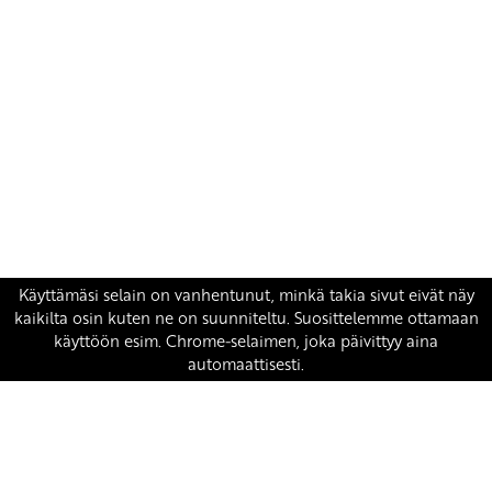
Yhteystiedot
SKP:n toimisto
Osoite: Viljatie 4 B 3. kerros, 00700 Helsinki
Puh: 045 7834 1346
Sähköposti:
skp
@skp.fi
SKP on Euroopan Vasemmistopuolueen jäsen.
european-left.org
european-left.org/manifesto/