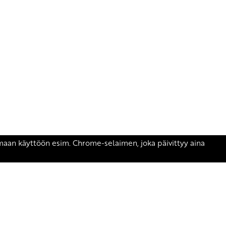
äsen.