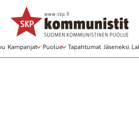
Avainsana
ehkäisy
vu
Kampanjat
Puolue
Tapahtumat
Jäseneksi
La