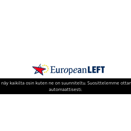
SKP on Euroopan Vasemmistopuolueen j
european-left.org
european-left.org/manifesto/
Copyright 2026 © SKP
|
Tietosuojaseloste