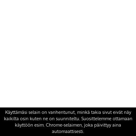
Yhteystiedot
SKP:n toimisto
Osoite: Viljatie 4 B 3. kerros, 00700 Helsinki
Puh: 045 7834 1346
Sähköposti:
skp
@skp.fi