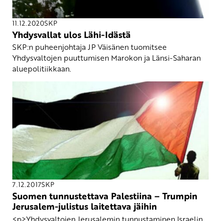
11.12.2020
SKP
Yhdysvallat ulos Lähi-Idästä
SKP:n puheenjohtaja JP Väisänen tuomitsee
Yhdysvaltojen puuttumisen Marokon ja Länsi-Saharan
aluepolitiikkaan.
7.12.2017
SKP
Suomen tunnustettava Palestiina – Trumpin
Jerusalem-julistus laitettava jäihin
<p>Yhdysvaltojen Jerusalemin tunnustaminen Israelin