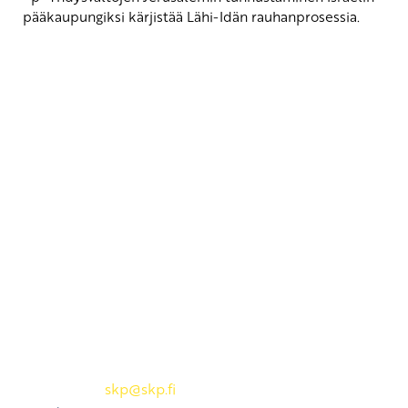
pääkaupungiksi kärjistää Lähi-Idän rauhanprosessia.
Yhteystiedot
SKP:n toimisto
Osoite: Viljatie 4 B 3. kerros, 00700 Helsinki
Puh: 045 7834 1346
Sähköposti:
skp
@skp.fi