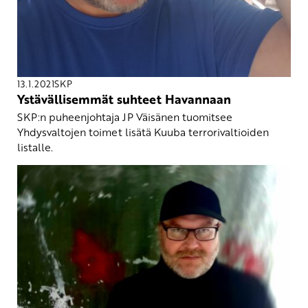
13.1.2021
SKP
Ystävällisemmät suhteet Havannaan
SKP:n puheenjohtaja JP Väisänen tuomitsee
Yhdysvaltojen toimet lisätä Kuuba terrorivaltioiden
listalle.