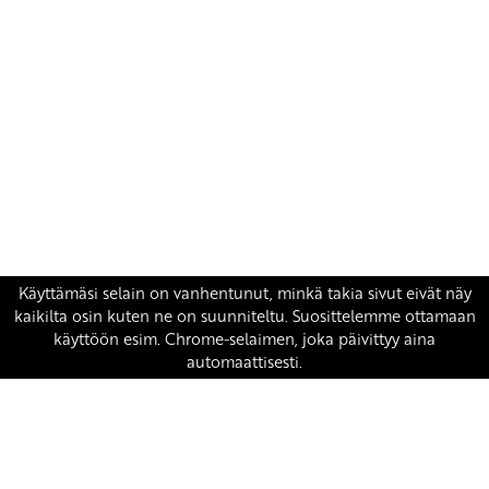
Yhteystiedot
SKP:n toimisto
Osoite: Viljatie 4 B 3. kerros, 00700 Helsinki
Puh: 045 7834 1346
Sähköposti:
skp
@skp.fi
SKP on Euroopan Vasemmistopuolueen jäsen.
european-left.org
european-left.org/manifesto/