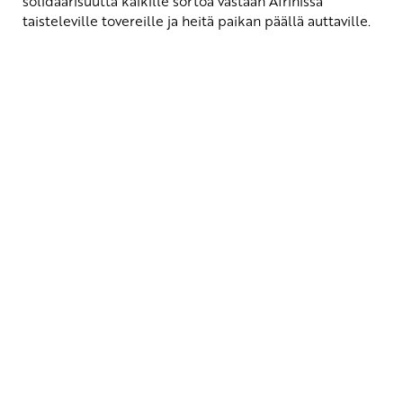
solidaarisuutta kaikille sortoa vastaan Afrinissa
taisteleville tovereille ja heitä paikan päällä auttaville.