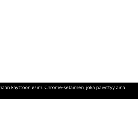
äsen.