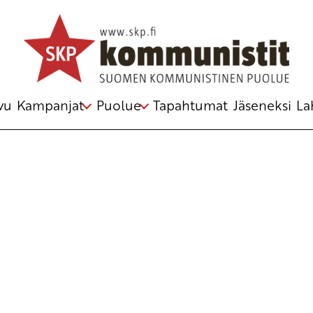
Avainsana
Communist laws
vu
Kampanjat
Puolue
Tapahtumat
Jäseneksi
La