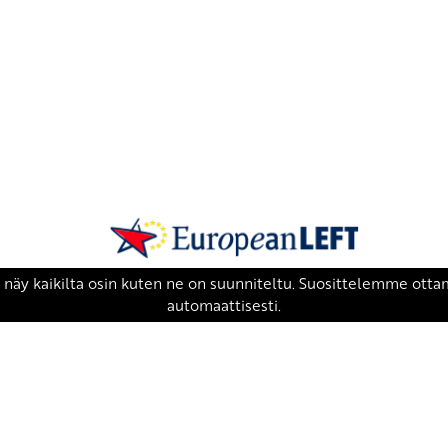
SKP on Euroopan Vasemmistopuolueen j
european-left.org
european-left.org/manifesto/
Copyright 2026 © SKP
|
Tietosuojaseloste