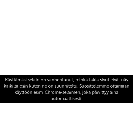
Yhteystiedot
SKP:n toimisto
Osoite: Viljatie 4 B 3. kerros, 00700 Helsinki
Puh: 045 7834 1346
Sähköposti:
skp
@skp.fi
SKP on Euroopan Vasemmistopuolueen jäsen.
european-left.org
european-left.org/manifesto/