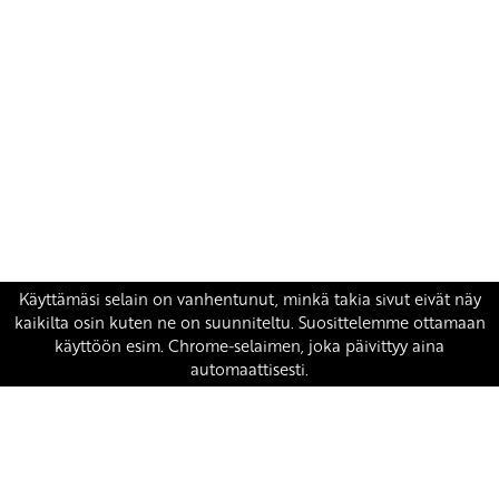
Yhteystiedot
SKP:n toimisto
Osoite: Viljatie 4 B 3. kerros, 00700 Helsinki
Puh: 045 7834 1346
Sähköposti:
skp
@skp.fi
SKP on Euroopan Vasemmistopuolueen jäsen.
european-left.org
european-left.org/manifesto/