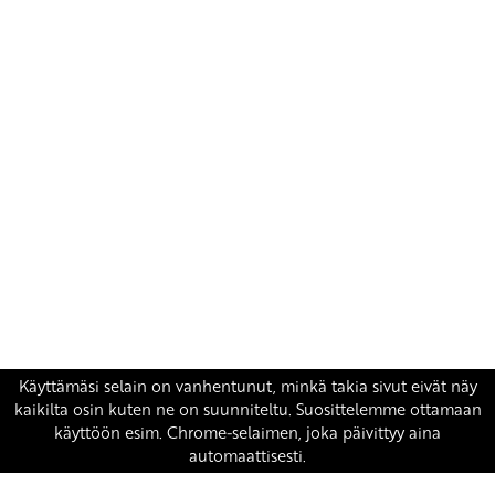
Yhteystiedot
SKP:n toimisto
Osoite: Viljatie 4 B 3. kerros, 00700 Helsinki
Puh: 045 7834 1346
Sähköposti:
skp
@skp.fi
SKP on Euroopan Vasemmistopuolueen jäsen.