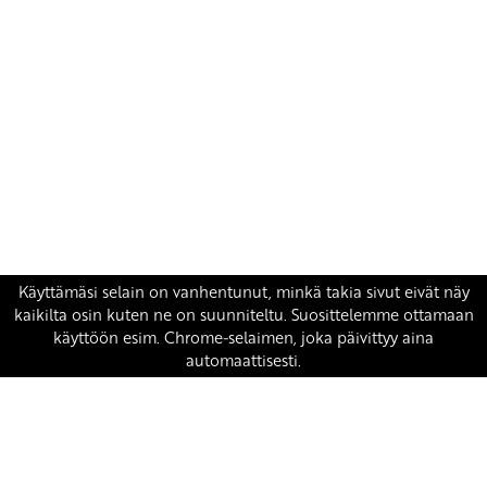
Yhteystiedot
SKP:n toimisto
Osoite: Viljatie 4 B 3. kerros, 00700 Helsinki
Puh: 045 7834 1346
Sähköposti:
skp
@skp.fi
SKP on Euroopan Vasemmistopuolueen jäsen.
european-left.org
european-left.org/manifesto/